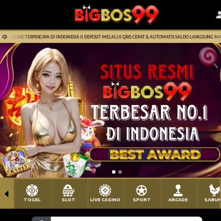
 ONLINE TERPERCAYA DI INDONESIA II DEPOSIT MELALUI QRIS CEPAT & AUTOMATIS SALDO LANGSUNG MASU
TOGEL
SLOT
LIVE CASINO
SPORT
ARCADE
SABU