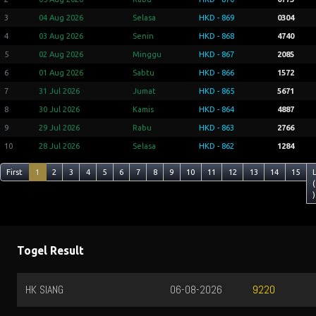
3
04 Aug 2026
Selasa
HKD - 869
0304
4
03 Aug 2026
Senin
HKD - 868
4740
5
02 Aug 2026
Minggu
HKD - 867
2085
6
01 Aug 2026
Sabtu
HKD - 866
1572
7
31 Jul 2026
Jumat
HKD - 865
5671
8
30 Jul 2026
Kamis
HKD - 864
4887
9
29 Jul 2026
Rabu
HKD - 863
2766
10
28 Jul 2026
Selasa
HKD - 862
1284
First
1
2
3
4
5
6
7
8
9
10
11
12
13
14
15
(
)
Togel Result
HK SIANG
06-08-2026
9220