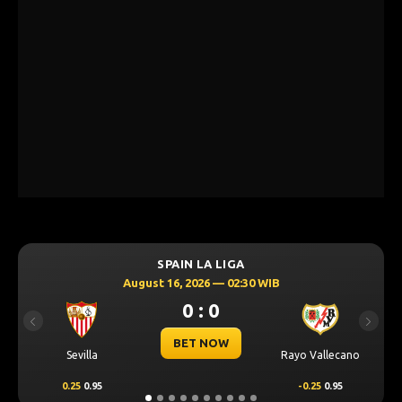
SPAIN LA LIGA
August 16, 2026 — 02:30 WIB
Augu
0 : 0
Previous
Next
BET NOW
Rayo Vallecano
Alaves
-0.25
0.95
0.00
0.62