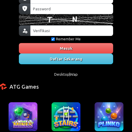
Remember Me
Masuk
Daftar Sekarang
Desktop
Wap
ATG Games